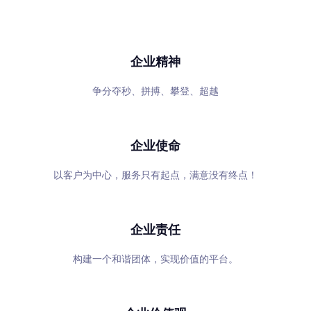
专心、专注、专业，超越自我，共赢未来
企业精神
争分夺秒、拼搏、攀登、超越
企业使命
以客户为中心，服务只有起点，满意没有终点！
企业责任
构建一个和谐团体，实现价值的平台。