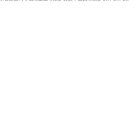
开云手机入口官网