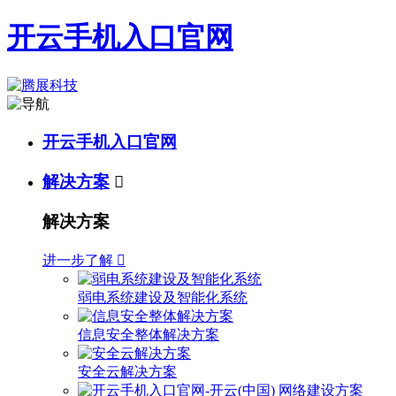
开云手机入口官网
开云手机入口官网
解决方案

解决方案
进一步了解

弱电系统建设及智能化系统
信息安全整体解决方案
安全云解决方案