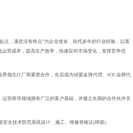
有起点，满意没有终点”为企业使命，依托多年的行业经验，以客
低运营成本，提高生产效率，快速应对市场变化，发挥竞争优
领先IT厂商紧密合作，先后成为绿盟金牌代理、H3C金牌代
、运营商等领域拥有广泛的客户基础，并建立长期的合作伙伴关
安全技术防范系统设计、施工、维修资格证(肆级)、