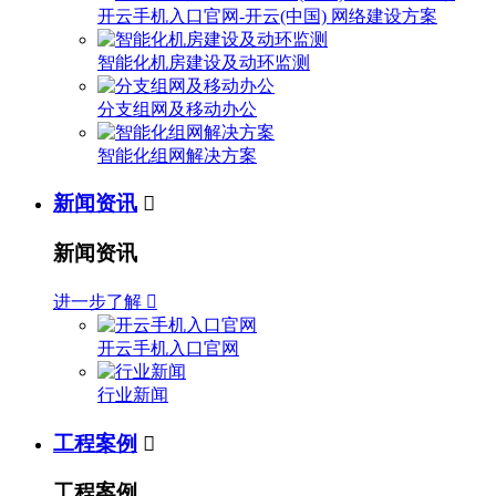
开云手机入口官网-开云(中国) 网络建设方案
智能化机房建设及动环监测
分支组网及移动办公
智能化组网解决方案
新闻资讯

新闻资讯
进一步了解

开云手机入口官网
行业新闻
工程案例

工程案例