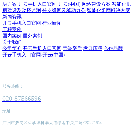
决方案
开云手机入口官网-开云(中国) 网络建设方案
智能化机
房建设及动环监测
分支组网及移动办公
智能化组网解决方案
新闻资讯
开云手机入口官网
行业新闻
工程案例
国内案例
国外案例
关于我们
公司简介
开云手机入口官网
荣誉资质
发展历程
合作品牌
开云手机入口官网-开云(中国)
开云手机入口官网-开云(中国)
服务热线：
020-87566596
地址：
广州市萝岗区科学城科学大道绿地中央广场E栋2716室