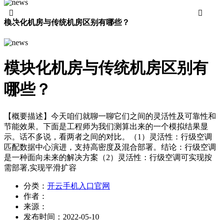


模块化机房与传统机房区别有哪些？
模块化机房与传统机房区别有
哪些？
【概要描述】
今天咱们就聊一聊它们之间的灵活性及可靠性和
节能效果。下面是工程师为我们测算出来的一个模拟结果显
示。话不多说，看两者之间的对比。（1）灵活性：行级空调
匹配数据中心演进，支持高密度及混合部署。结论：行级空调
是一种面向未来的解决方案（2）灵活性：行级空调可实现按
需部署,实现平滑扩容
分类：
开云手机入口官网
作者：
来源：
发布时间：
2022-05-10