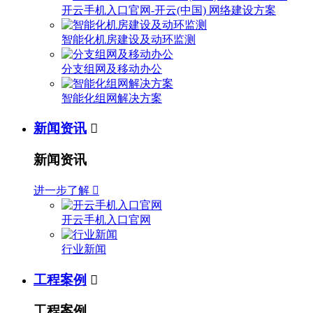
开云手机入口官网-开云(中国) 网络建设方案
智能化机房建设及动环监测
分支组网及移动办公
智能化组网解决方案
新闻资讯

新闻资讯
进一步了解

开云手机入口官网
行业新闻
工程案例

工程案例