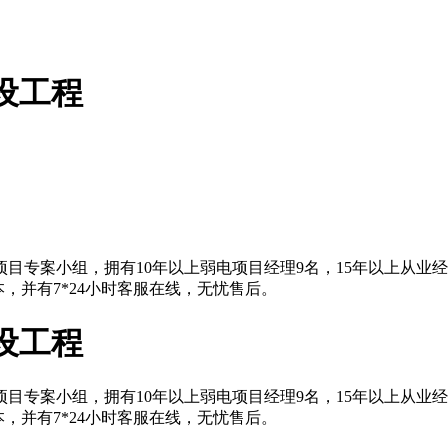
设工程
目专案小组，拥有10年以上弱电项目经理9名，15年以上从业
，并有7*24小时客服在线，无忧售后。
设工程
目专案小组，拥有10年以上弱电项目经理9名，15年以上从业
，并有7*24小时客服在线，无忧售后。