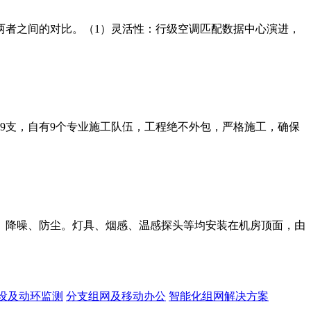
两者之间的对比。（1）灵活性：行级空调匹配数据中心演进，
师9支，自有9个专业施工队伍，工程绝不外包，严格施工，确保
、降噪、防尘。灯具、烟感、温感探头等均安装在机房顶面，由
设及动环监测
分支组网及移动办公
智能化组网解决方案