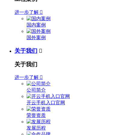
进一步了解

国内案例
国外案例
关于我们

关于我们
进一步了解

公司简介
开云手机入口官网
荣誉资质
发展历程