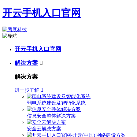
开云手机入口官网
开云手机入口官网
解决方案

解决方案
进一步了解

弱电系统建设及智能化系统
信息安全整体解决方案
安全云解决方案