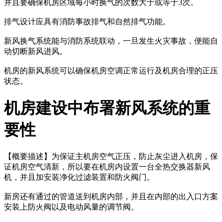
并且要确保机房区域每小时换气的次数大于或等于3次。
排气设计应具有消防事故排气和自然排气功能。
新风换气系统能与消防系统联动，一旦发生火灾事故，便能自
动切断新风进风。
机房的新风系统可以确保机房空调正常运行及机房合理的正压
状态。
机房建设中布署新风系统的重
要性
【概要描述】
为保证主机房空气正压，防止灰尘进入机房，保
证机房空气清新，所以要在机房内设置一台全热交换器新风
机，并且加安装净化过滤装置和防火阀门。
新房还有通过的管道送到机房内部，并且在内部的出入口方案
安装上防火阀以及电动风量的调节阀。