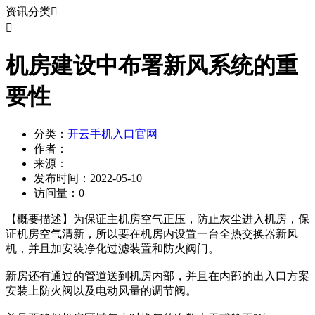
资讯分类


机房建设中布署新风系统的重
要性
分类：
开云手机入口官网
作者：
来源：
发布时间：
2022-05-10
访问量：
0
【概要描述】
为保证主机房空气正压，防止灰尘进入机房，保
证机房空气清新，所以要在机房内设置一台全热交换器新风
机，并且加安装净化过滤装置和防火阀门。
新房还有通过的管道送到机房内部，并且在内部的出入口方案
安装上防火阀以及电动风量的调节阀。