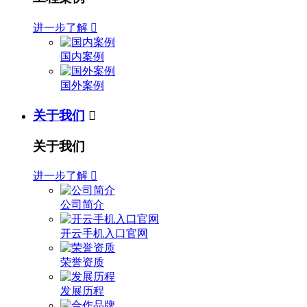
进一步了解

国内案例
国外案例
关于我们

关于我们
进一步了解

公司简介
开云手机入口官网
荣誉资质
发展历程